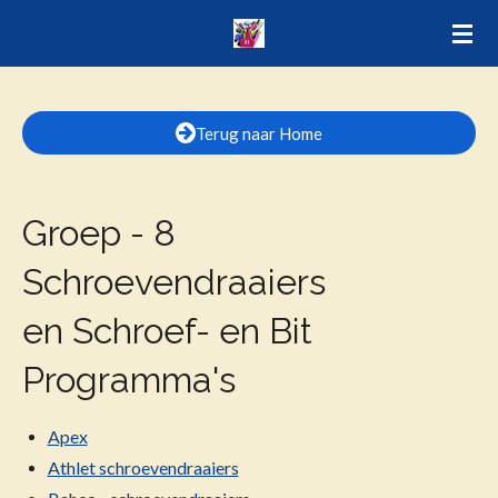
Ga
direct
naar
de
Terug naar Home
hoofdinhoud
Groep - 8
Schroevendraaiers
en Schroef- en Bit
Programma's
Apex
Athlet schroevendraaiers