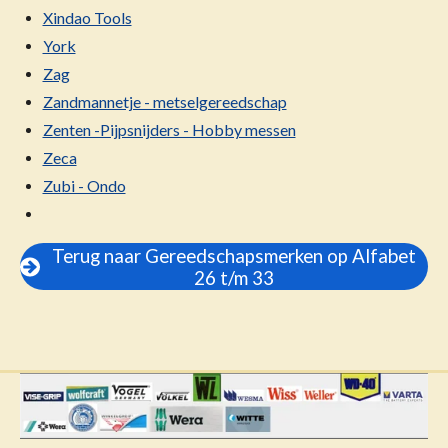
Xindao Tools
York
Zag
Zandmannetje - metselgereedschap
Zenten -Pijpsnijders - Hobby messen
Zeca
Zubi - Ondo
Terug naar Gereedschapsmerken op Alfabet
26 t/m 33