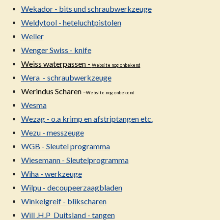
Wekador - bits und schraubwerkzeuge
Weldytool - heteluchtpistolen
Weller
Wenger Swiss - knife
Weiss waterpassen -
Website nog onbekend
Wera - schraubwerkzeuge
Werindus Scharen -
Website nog onbekend
Wesma
Wezag - o.a krimp en afstriptangen etc.
Wezu - messzeuge
WGB - Sleutel programma
Wiesemann - Sleutelprogramma
Wiha - werkzeuge
Wilpu - decoupeerzaagbladen
Winkelgreif - blikscharen
Will .H.P Duitsland - tangen