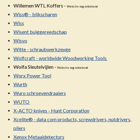
Willemen WTL Koffers -
Website nog onbekend
Wiss® - blikscharen
Wiss
Wisent buiggereedschap
Wisvo
Witte - schraubwerkzeuge
Wolfcraft - worldwide Woodworking Tools
Wolfa Sleutelvijlen -
Website nog onbekend
Worx Power Tool
Wurth
Wuro schroevendraaiers
WUTO
X-ACTO knives - Hunt Corporation
Xcelite® - data com products, screwdrivers, nutdrivers,
pliers
Xenox Metaaldetectors