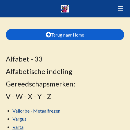
Ga
direct
naar
de
Terug naar Home
hoofdinhoud
Alfabet - 33
Alfabetische indeling
Gereedschapsmerken:
V - W - X - Y - Z
Vallorbe - Metaalfrezen
Vargus
Varta