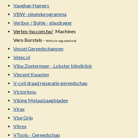
Vaughan Hamers
VBW -sleutelprogramma
Veribor / Bohle - glasdrager
Vertex-tw.com.tw/
Machines
Vero Borstels -
Website nog onbekend
Vessel Gereedschappen
Vetec.nl
Viba Zoetermeer - Lobster blindklink
Vincent Kwasten
V-coil draad reparatie gereedschap
Victorinox.
Viking Metaalzaagbladen
Virax
Vise Grip
Vitrex
VTools - Gereedschap