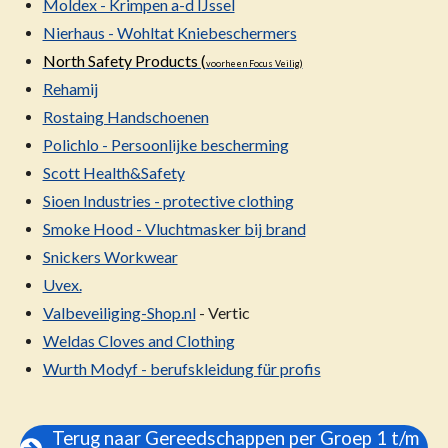
Moldex - Krimpen a-d IJssel
Nierhaus - Wohltat Kniebeschermers
North Safety Products (
voorheen Focus Veilig)
Rehamij
Rostaing Handschoenen
Polichlo - Persoonlijke bescherming
Scott Health&Safety
Sioen Industries - protective clothing
Smoke Hood - Vluchtmasker bij brand
Snickers Workwear
Uvex.
Valbeveiliging-Shop.nl
- Vertic
Weldas Cloves and Clothing
Wurth Modyf - berufskleidung für profis
Terug naar Gereedschappen per Groep 1 t/m