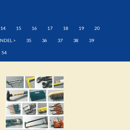
14
15
16
17
18
19
20
ANDEL >
35
36
37
38
39
54