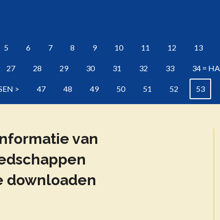
5
6
7
8
9
10
11
12
13
27
28
29
30
31
32
33
34 = H
SEN >
47
48
49
50
51
52
53
informatie van
eedschappen
te downloaden