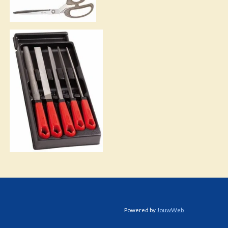
Powered by
JouwWeb