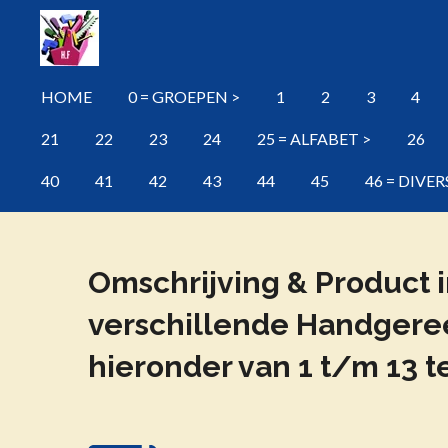
Ga
direct
naar
HOME
0 = GROEPEN >
1
2
3
4
de
hoofdinhoud
21
22
23
24
25 = ALFABET >
26
40
41
42
43
44
45
46 = DIVER
Omschrijving & Product 
verschillende Handger
hieronder van 1 t/m 13 