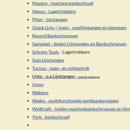
Maxion - machine bankschroef
Nexus - Lagertrekkers
Piher - lijmtangen
Quick Grip = Irwin - snellijmtangen en klemmen
Record Bankschroeven
Samsteel - Stalen Lijmtangen en Bankschroeven
Schrem-Tools
- Lagertrekkers
Solo Lijmtangen
Turnus - span- en snijtechnik
Urko - o.a Lijmtangen -
website onbekend
Unior
Wabeco
Walko - multifunctionele werkbanksysteem
Wolfcraft - hobby machinebankschroeven en lij
York - bankschroef