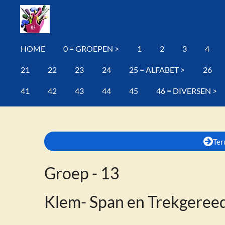
Ga
direct
naar
HOME
0 = GROEPEN >
1
2
3
4
de
hoofdinhoud
21
22
23
24
25 = ALFABET >
26
41
42
43
44
45
46 = DIVERSEN >
Ter
Groep - 13
Klem- Span en Trekgeree