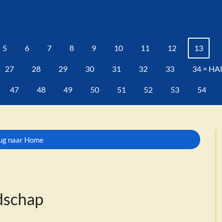
5
6
7
8
9
10
11
12
13
27
28
29
30
31
32
33
34 = HA
47
48
49
50
51
52
53
54
ug naar Home
dschap