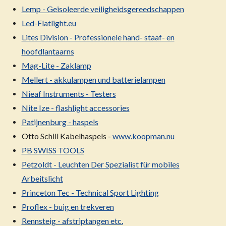
Lemp - Geisoleerde veiligheidsgereedschappen
Led-Flatlight.eu
Lites Division - Professionele hand- staaf- en
hoofdlantaarns
Mag-Lite - Zaklamp
Mellert - akkulampen und batterielampen
Nieaf Instruments - Testers
Nite Ize - flashlight accessories
Patijnenburg - haspels
Otto Schill Kabelhaspels -
www.koopman.nu
PB SWISS TOOLS
Petzoldt - Leuchten Der Spezialist für mobiles
Arbeitslicht
Princeton Tec - Technical Sport Lighting
Proflex - buig en trekveren
Rennsteig - afstriptangen etc.