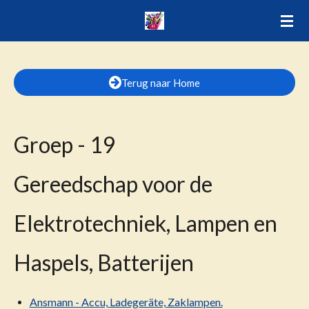
Ga
direct
naar
de
Terug naar Home
hoofdinhoud
Groep - 19
Gereedschap voor de
Elektrotechniek, Lampen en
Haspels, Batterijen
Ansmann - Accu, Ladegeräte, Zaklampen.