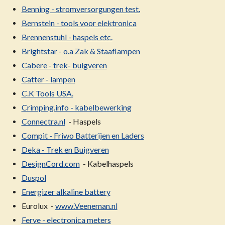
Benning - stromversorgungen test.
Bernstein - tools voor elektronica
Brennenstuhl - haspels etc.
Brightstar - o.a Zak & Staaflampen
Cabere - trek- buigveren
Catter - lampen
C.K Tools USA.
Crimping.info - kabelbewerking
Connectra.nl
- Haspels
Compit - Friwo Batterijen en Laders
Deka - Trek en Buigveren
DesignCord.com
- Kabelhaspels
Duspol
Energizer alkaline battery
Eurolux -
www.Veeneman.nl
Ferve - electronica meters