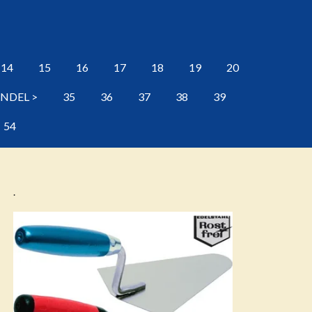
14
15
16
17
18
19
20
ANDEL >
35
36
37
38
39
54
.