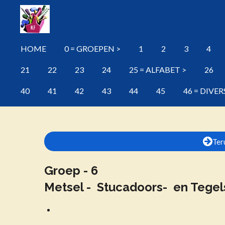
Ga
direct
naar
HOME
0 = GROEPEN >
1
2
3
4
de
hoofdinhoud
21
22
23
24
25 = ALFABET >
26
40
41
42
43
44
45
46 = DIVER
Ter
Groep -
6
Metsel - Stucadoors- en Teg