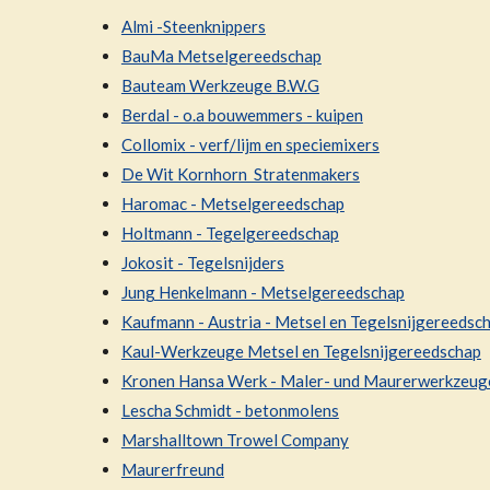
Almi -Steenknippers
BauMa Metselgereedschap
Bauteam Werkzeuge B.W.G
Berdal - o.a bouwemmers - kuipen
Collomix - verf/lijm en speciemixers
De Wit Kornhorn Stratenmakers
Haromac - Metselgereedschap
Holtmann - Tegelgereedschap
Jokosit - Tegelsnijders
Jung Henkelmann - Metselgereedschap
Kaufmann - Austria - Metsel en Tegelsnijgereedsc
Kaul-Werkzeuge Metsel en Tegelsnijgereedschap
Kronen Hansa Werk - Maler- und Maurerwerkzeug
Lescha Schmidt - betonmolens
Marshalltown Trowel Company
Maurerfreund