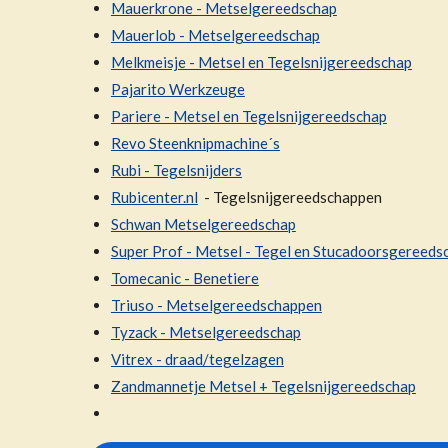
Mauerkrone - Metselgereedschap
Mauerlob - Metselgereedschap
Melkmeisje - Metsel en Tegelsnijgereedschap
Pajarito Werkzeuge
Pariere - Metsel en Tegelsnijgereedschap
Revo Steenknipmachine´s
Rubi - Tegelsnijders
Rubicenter.nl
- Tegelsnijgereedschappen
Schwan Metselgereedschap
Super Prof - Metsel - Tegel en Stucadoorsgereeds
Tomecanic - Benetiere
Triuso - Metselgereedschappen
Tyzack - Metselgereedschap
Vitrex - draad/tegelzagen
Zandmannetje Metsel + Tegelsnijgereedschap