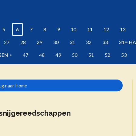
5
6
7
8
9
10
11
12
13
27
28
29
30
31
32
33
34 = H
SEN >
47
48
49
50
51
52
53
ug naar Home
elsnijgereedschappen