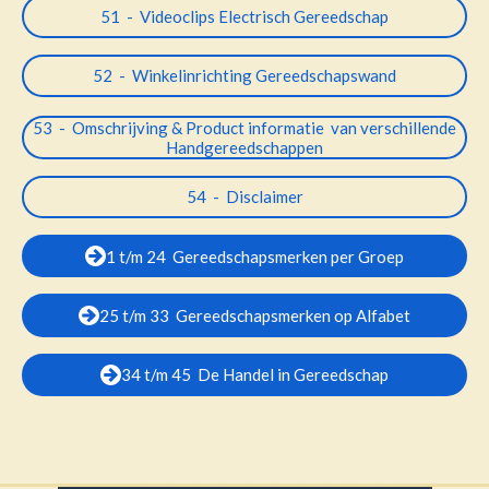
51 - Videoclips Electrisch Gereedschap
52 - Winkelinrichting Gereedschapswand
53 - Omschrijving & Product informatie van verschillende
Handgereedschappen
54 - Disclaimer
1 t/m 24 Gereedschapsmerken per Groep
25 t/m 33 Gereedschapsmerken op Alfabet
34 t/m 45 De Handel in Gereedschap